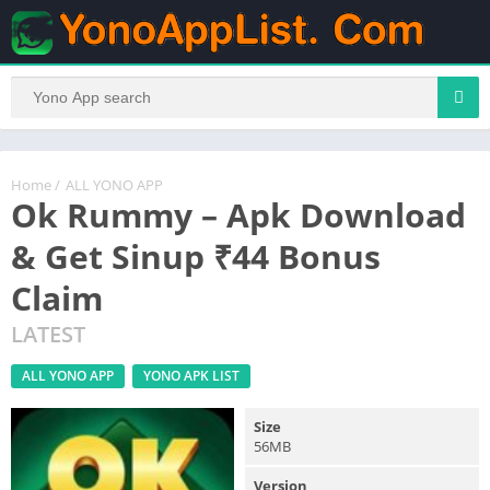
Home
/
ALL YONO APP
Ok Rummy – Apk Download
& Get Sinup ₹44 Bonus
Claim
LATEST
ALL YONO APP
YONO APK LIST
Size
56MB
Version