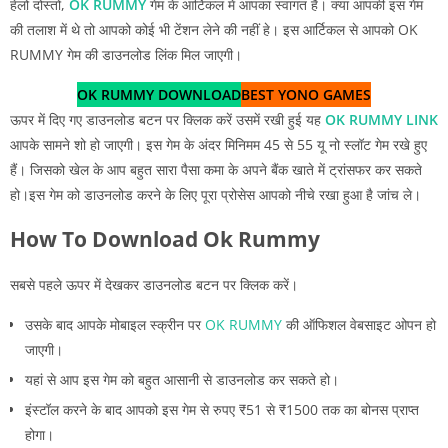
हेलो दोस्तों,
OK RUMMY
गेम के आर्टिकल में आपका स्वागत है। क्या आपकी इस गेम
की तलाश में थे तो आपको कोई भी टेंशन लेने की नहीं हे। इस आर्टिकल से आपको OK
RUMMY गेम की डाउनलोड लिंक मिल जाएगी।
OK RUMMY DOWNLOAD
BEST YONO GAMES
ऊपर में दिए गए डाउनलोड बटन पर क्लिक करें उसमें रखी हुई यह
OK RUMMY LINK
आपके सामने शो हो जाएगी। इस गेम के अंदर मिनिमम 45 से 55 यू नो स्लॉट गेम रखे हुए
हैं। जिसको खेल के आप बहुत सारा पैसा कमा के अपने बैंक खाते में ट्रांसफर कर सकते
हो।इस गेम को डाउनलोड करने के लिए पूरा प्रोसेस आपको नीचे रखा हुआ है जांच ले।
How To Download Ok Rummy
सबसे पहले ऊपर में देखकर डाउनलोड बटन पर क्लिक करें।
उसके बाद आपके मोबाइल स्क्रीन पर
OK RUMMY
की ऑफिशल वेबसाइट ओपन हो
जाएगी।
यहां से आप इस गेम को बहुत आसानी से डाउनलोड कर सकते हो।
इंस्टॉल करने के बाद आपको इस गेम से रुपए ₹51 से ₹1500 तक का बोनस प्राप्त
होगा।