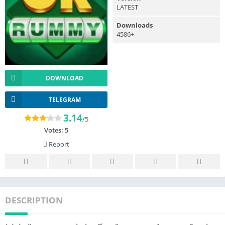
LATEST
Downloads
4586+
DOWNLOAD
TELEGRAM
3.14
/5
Votes:
5
Report
DESCRIPTION