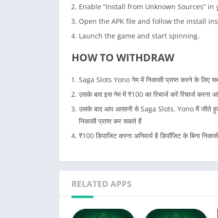
Enable “Install from Unknown Sources” in 
Open the APK file and follow the install ins
Launch the game and start spinning.
HOW TO WITHDRAW
Saga Slots Yono गेम में निकासी प्राप्त करने के लिए स
उसके बाद इस गेम में ₹100 का रिचार्ज करें रिचार्ज करना अनि
उसके बाद आप आसानी से Saga Slots. Yono मैं जीते हुए 
निकासी प्राप्त कर सकते हैं
₹100 डिपाजिट करना अनिवार्य है डिपॉजिट के बिना निकासी प
RELATED APPS