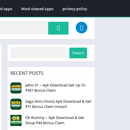
ed apps
Most viewed apps
privecy policy
Search
RECENT POSTS
Jaiho 91 – Apk Download Get Up To
₹441 Bonus Claim
Saga Slots (Yono) Apk Download & Get
₹51 Bonus Claim Instant
Ok Rummy – Apk Download & Get
Sinup ₹44 Bonus Claim